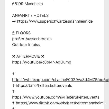
68199 Mannheim
ANFAHRT / HOTELS
➡️
https://www.superschwarzesmannheim.de
5
FLOORS
großer Aussenbereich
Outdoor Imbiss
❌ AFTERMOVIE ❌
https://youtu.be/c8oMNAqUumg
†
https://whatsapp.com/channel/0029Va8d4MZBfxo
†
https://t.me/helterskelterevents
†
https://www.youtube.com/@HelterSkelterEvents
†
https://www.tiktok.com/@helterskeltermannheim
†