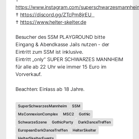
https://www.instagram.com/superschwarzesmannhei
†
https://discord.gg/ZTcPm8jrEU
†
https://www.helter-skelter.de
Besucher des SSM PLAYGROUND bitte
Eingang & Abendkasse Jails nutzen - der
Eintritt zum SSM ist inklusive.
Eintritt „only“ SUPER SCHWARZES MANNHEIM
für alle ab 22 Uhr wie immer 15 Euro im
Vorverkauf.
Beachten: Einlass ab 18 Jahre.
SuperSchwarzesMannheim
SSM
MsConnexionComplex
MSC2
Gothic
SchwarzeSzene
GothicParty
DarkDanceTreffen
EuropeanDarkDanceTreffen
HelterSkelter
HelterSkelterEvents